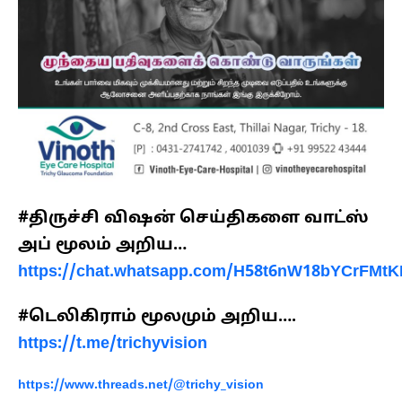
#திருச்சி விஷன் செய்திகளை வாட்ஸ்
அப் மூலம் அறிய…
https://chat.whatsapp.com/H58t6nW18bYCrFMtK
#டெலிகிராம் மூலமும் அறிய….
https://t.me/trichyvision
https://www.threads.net/@trichy_vision