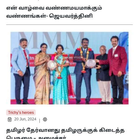
என் வாழ்வை வண்ணமயமாக்கும்
வண்ணங்கள்- ஜெயவர்த்தினி
Trichy's heroes
20 Jun, 2024
|
தமிழர் தேர்வானது தமிழருக்குக் கிடைத்த
பெருமை – அமைச்சர்…