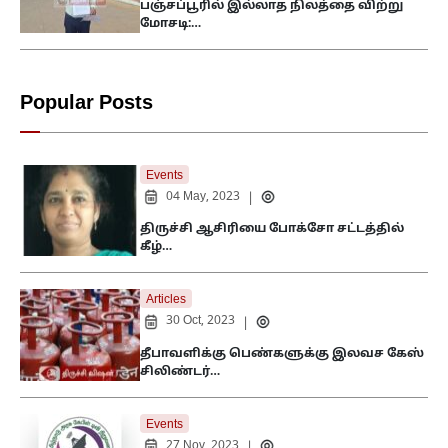
பஞ்சப்பூரில் இல்லாத நிலத்தை விற்று
மோசடி:…
Popular Posts
Events
04 May, 2023
|
திருச்சி ஆசிரியை போக்சோ சட்டத்தில்
கீழ்…
Articles
30 Oct, 2023
|
தீபாவளிக்கு பெண்களுக்கு இலவச கேஸ்
சிலிண்டர்…
Events
27 Nov, 2023