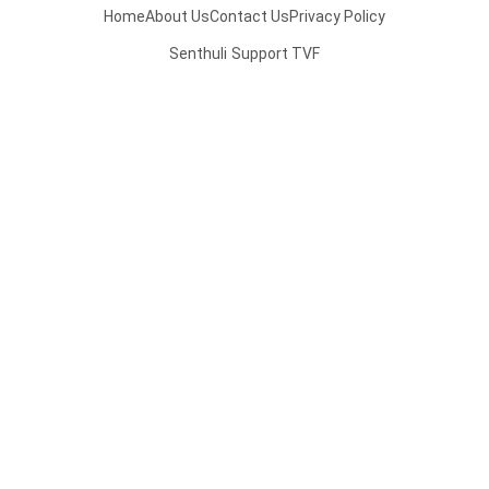
Home
About Us
Contact Us
Privacy Policy
Senthuli
Support TVF