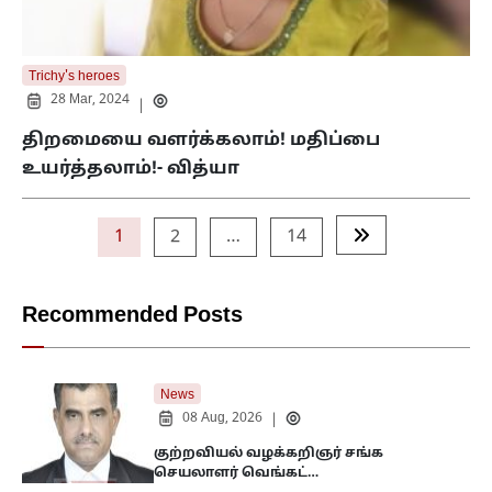
Trichy's heroes
28 Mar, 2024
|
திறமையை வளர்க்கலாம்! மதிப்பை
உயர்த்தலாம்!- வித்யா
Posts
1
2
…
14
pagination
Recommended Posts
News
08 Aug, 2026
|
குற்றவியல் வழக்கறிஞர் சங்க
செயலாளர் வெங்கட்…