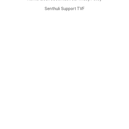
Senthuli
Support TVF