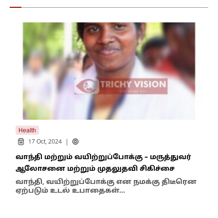
Health
Lifes
|
17 Oct, 2024
2
வாந்தி மற்றும் வயிற்றுப்போக்கு – மருத்துவர்
தலை
ஆலோசனை மற்றும் முதலுதவி சிகிச்சை
திரு
வட்
வாந்தி, வயிற்றுப்போக்கு என நமக்கு திடீரென
ஏற்படும் உடல் உபாதைகள்…