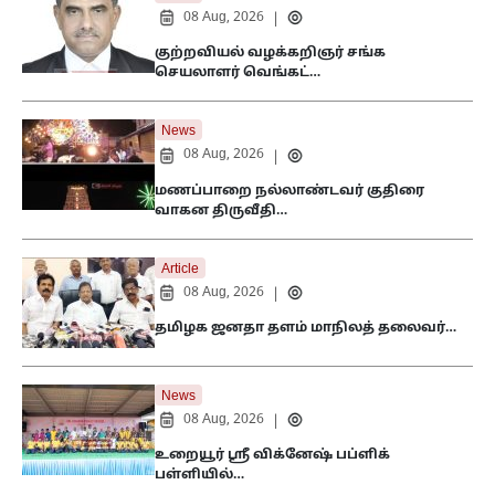
08 Aug, 2026
|
குற்றவியல் வழக்கறிஞர் சங்க
செயலாளர் வெங்கட்…
News
08 Aug, 2026
|
மணப்பாறை நல்லாண்டவர் குதிரை
வாகன திருவீதி…
Article
08 Aug, 2026
|
தமிழக ஜனதா தளம் மாநிலத் தலைவர்…
News
08 Aug, 2026
|
உறையூர் ஸ்ரீ விக்னேஷ் பப்ளிக்
பள்ளியில்…