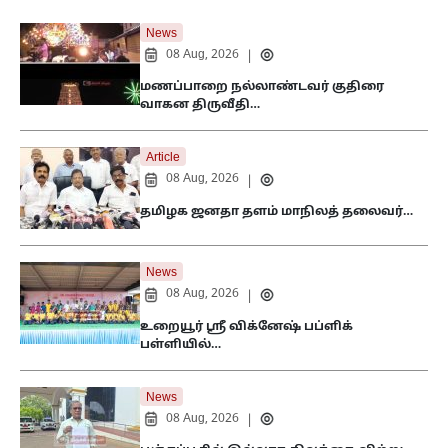
News
08 Aug, 2026
|
மணப்பாறை நல்லாண்டவர் குதிரை
வாகன திருவீதி…
Article
08 Aug, 2026
|
தமிழக ஜனதா தளம் மாநிலத் தலைவர்…
News
08 Aug, 2026
|
உறையூர் ஸ்ரீ விக்னேஷ் பப்ளிக்
பள்ளியில்…
News
08 Aug, 2026
|