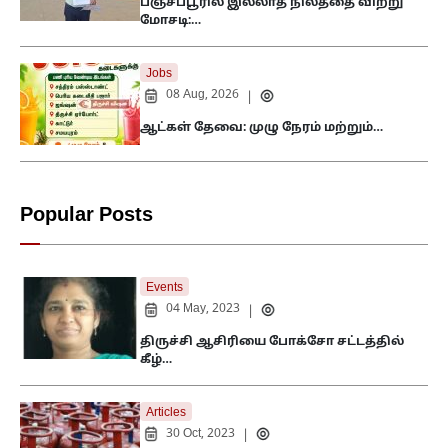
பஞ்சப்பூரில் இல்லாத நிலத்தை விற்று
மோசடி:…
Jobs
08 Aug, 2026
|
ஆட்கள் தேவை: முழு நேரம் மற்றும்…
Popular Posts
Events
04 May, 2023
|
திருச்சி ஆசிரியை போக்சோ சட்டத்தில்
கீழ்…
Articles
30 Oct, 2023
|