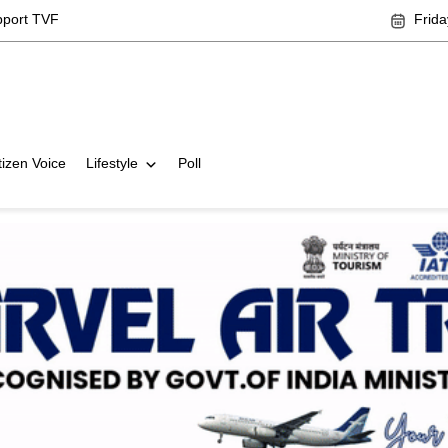
pport TVF
Frida
tizen Voice
Lifestyle
Poll