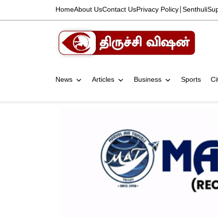
Home
About Us
Contact Us
Privacy Policy
|
Senthuli
Su
News
Articles
Business
Sports
Ci