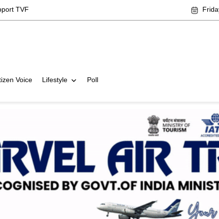
pport TVF
Frida
tizen Voice
Lifestyle
Poll