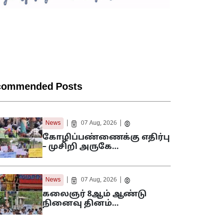
commended Posts
|
|
News
07 Aug, 2026
கோழிப்பண்ணைக்கு எதிர்பு
– முசிறி அருகே…
|
|
News
07 Aug, 2026
கலைஞர் 8ஆம் ஆண்டு
நினைவு தினம்…