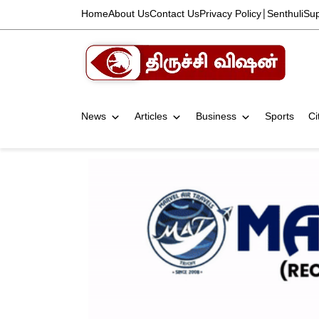
Home
About Us
Contact Us
Privacy Policy
|
Senthuli
Su
News
Articles
Business
Sports
Ci