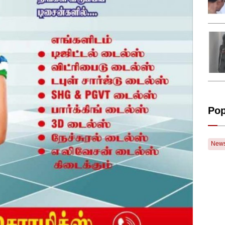
Pop
New