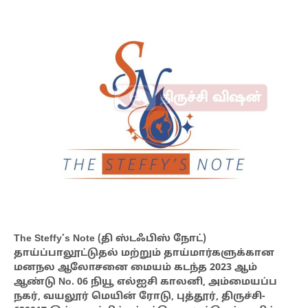
The Steffy’s Note (தி ஸ்டஃபிஸ் நோட்)
தாய்ப்பாலூட்டுதல் மற்றும் தாய்மார்களுக்கான
மனநல ஆலோசனை மையம் கடந்த 2023 ஆம்
ஆண்டு No. 06 நியூ எல்ஐசி காலனி, அம்மையப்ப
நகர், வயலூர் மெயின் ரோடு, புத்தூர், திருச்சி-