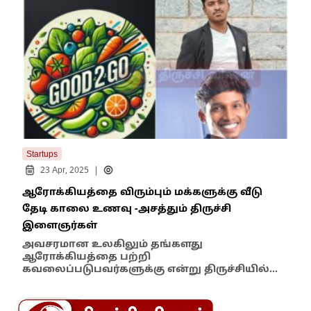
Startups
Star
|
23 Apr, 2025
1
ஆரோக்கியத்தை விரும்பும் மக்களுக்கு வீடு
பச்
தேடி காலை உணவு -அசத்தும் திருச்சி
ஆல
இளைஞர்கள்
The 
தாய
அவசரமான உலகிலும் தங்களது
ஆரோக்கியத்தை பற்றி
கவலைப்படுபவர்களுக்கு என்று திருச்சியில்…