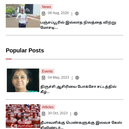
News
08 Aug, 2026
|
பஞ்சப்பூரில் இல்லாத நிலத்தை விற்று
மோசடி:…
Popular Posts
Events
04 May, 2023
|
திருச்சி ஆசிரியை போக்சோ சட்டத்தில்
கீழ்…
Articles
30 Oct, 2023
|
தீபாவளிக்கு பெண்களுக்கு இலவச கேஸ்
சிலிண்டர்…