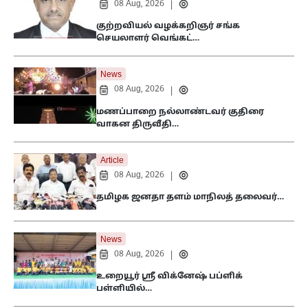
08 Aug, 2026
|
குற்றவியல் வழக்கறிஞர் சங்க
செயலாளர் வெங்கட்…
News
08 Aug, 2026
|
மணப்பாறை நல்லாண்டவர் குதிரை
வாகன திருவீதி…
Article
08 Aug, 2026
|
தமிழக ஜனதா தளம் மாநிலத் தலைவர்…
News
08 Aug, 2026
|
உறையூர் ஸ்ரீ விக்னேஷ் பப்ளிக்
பள்ளியில்…