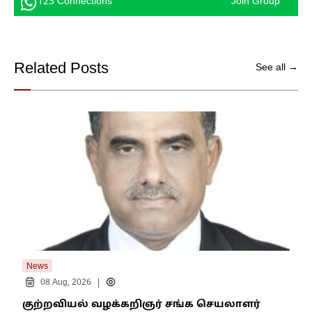
123 Connections
Join Group
Related Posts
See all →
News
New
|
08 Aug, 2026
குற்றவியல் வழக்கறிஞர் சங்க செயலாளர்
உறை