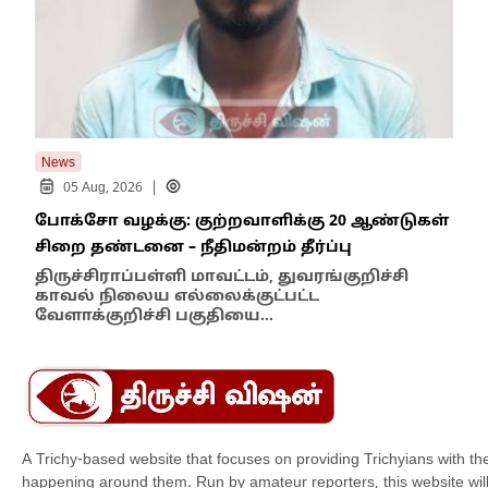
News
New
|
05 Aug, 2026
போக்சோ வழக்கு: குற்றவாளிக்கு 20 ஆண்டுகள்
எதி
சிறை தண்டனை – நீதிமன்றம் தீர்ப்பு
நில
எம்
திருச்சிராப்பள்ளி மாவட்டம், துவரங்குறிச்சி
காவல் நிலைய எல்லைக்குட்பட்ட
இந்
வேளாக்குறிச்சி பகுதியை…
மாந
A Trichy-based website that focuses on providing Trichyians with th
happening around them. Run by amateur reporters, this website will t