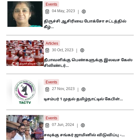
Events
04 May, 2023
|
திருச்சி ஆசிரியை போக்சோ சட்டத்தில்
கீழ்…
Articles
30 Oct, 2023
|
தீபாவளிக்கு பெண்களுக்கு இலவச கேஸ்
சிலிண்டர்…
Events
27 Nov, 2023
|
டிசம்பர் 1 முதல் தமிழ்நாட்டில் கேபிள்…
Events
07 Jun, 2024
|
சவுக்கு சங்கர் ஜாமினில் விடுவிப்பு –…