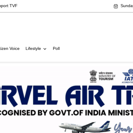
pport TVF
Sunday
tizen Voice
Lifestyle
Poll