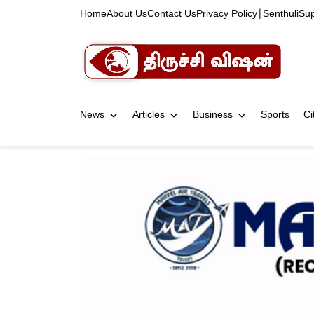
Home
About Us
Contact Us
Privacy Policy
|
Senthuli
Su
News
Articles
Business
Sports
Ci