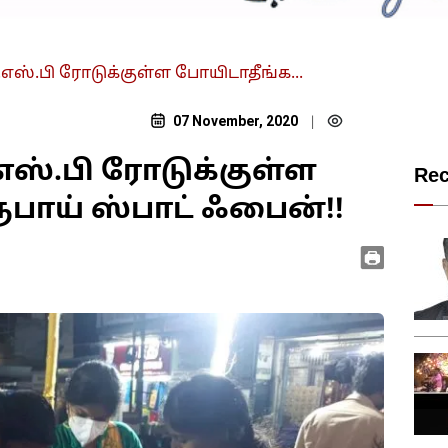
ஸ்.பி ரோடுக்குள்ள போயிடாதீங்க...
07 November, 2020
|
எஸ்.பி ரோடுக்குள்ள
Re
ூபாய் ஸ்பாட் ஃபைன்!!