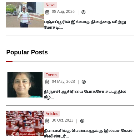
News
08 Aug, 2026
|
பஞ்சப்பூரில் இல்லாத நிலத்தை விற்று
மோசடி:…
Popular Posts
Events
04 May, 2023
|
திருச்சி ஆசிரியை போக்சோ சட்டத்தில்
கீழ்…
Articles
30 Oct, 2023
|
தீபாவளிக்கு பெண்களுக்கு இலவச கேஸ்
சிலிண்டர்…