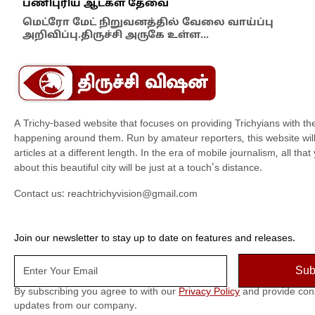
பணிபுரிய ஆட்கள் தேவை
திர
மரு
மெட்ரோ மேட் நிறுவனத்தில் வேலை வாய்ப்பு
அறிவிப்பு.திருச்சி அருகே உள்ள…
A Trichy-based website that focuses on providing Trichyians with th
happening around them. Run by amateur reporters, this website will t
articles at a different length. In the era of mobile journalism, all th
about this beautiful city will be just at a touch's distance.
Contact us:
reachtrichyvision@gmail.com
Join our newsletter to stay up to date on features and releases.
By subscribing you agree to with our
Privacy Policy
and provide con
updates from our company.