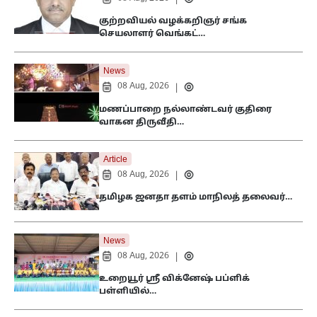
|
குற்றவியல் வழக்கறிஞர் சங்க
செயலாளர் வெங்கட்…
News
08 Aug, 2026
|
மணப்பாறை நல்லாண்டவர் குதிரை
வாகன திருவீதி…
Article
08 Aug, 2026
|
தமிழக ஜனதா தளம் மாநிலத் தலைவர்…
News
08 Aug, 2026
|
உறையூர் ஸ்ரீ விக்னேஷ் பப்ளிக்
பள்ளியில்…