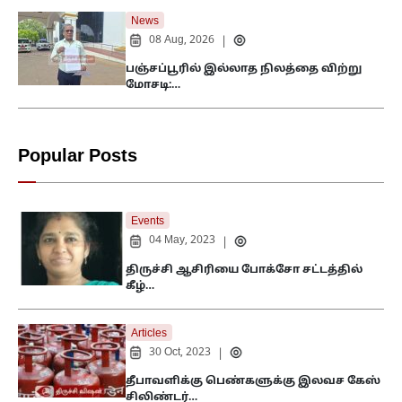
News
08 Aug, 2026
|
பஞ்சப்பூரில் இல்லாத நிலத்தை விற்று
மோசடி:…
Popular Posts
Events
04 May, 2023
|
திருச்சி ஆசிரியை போக்சோ சட்டத்தில்
கீழ்…
Articles
30 Oct, 2023
|
தீபாவளிக்கு பெண்களுக்கு இலவச கேஸ்
சிலிண்டர்…