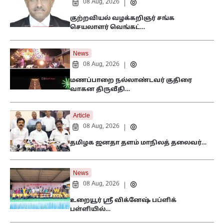
08 Aug, 2026
|
குற்றவியல் வழக்கறிஞர் சங்க
செயலாளர் வெங்கட்…
News
08 Aug, 2026
|
மணப்பாறை நல்லாண்டவர் குதிரை
வாகன திருவீதி…
Article
08 Aug, 2026
|
தமிழக ஜனதா தளம் மாநிலத் தலைவர்…
News
08 Aug, 2026
|
உறையூர் ஸ்ரீ விக்னேஷ் பப்ளிக்
பள்ளியில்…