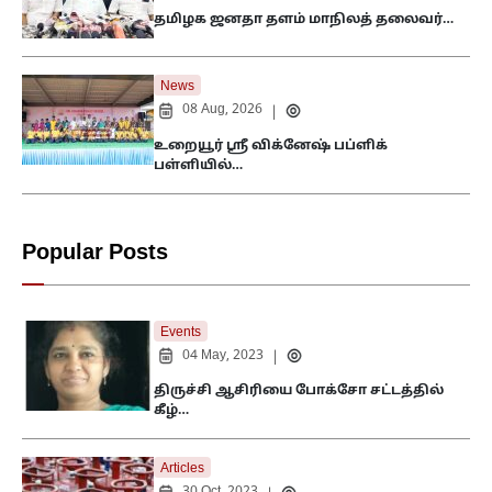
தமிழக ஜனதா தளம் மாநிலத் தலைவர்…
News
08 Aug, 2026
|
உறையூர் ஸ்ரீ விக்னேஷ் பப்ளிக்
பள்ளியில்…
Popular Posts
Events
04 May, 2023
|
திருச்சி ஆசிரியை போக்சோ சட்டத்தில்
கீழ்…
Articles