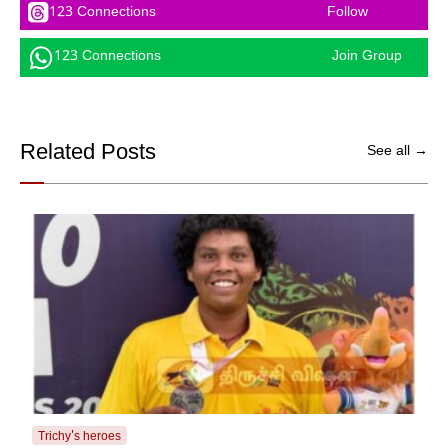
123 Connections
Follow
123 Connections
Join Group
Related Posts
See all →
Trichy's heroes
Tric