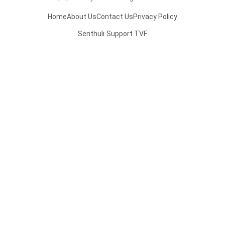
Home
About Us
Contact Us
Privacy Policy
Senthuli
Support TVF