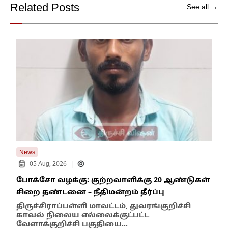
Related Posts
See all →
News
New
|
05 Aug, 2026
போக்சோ வழக்கு: குற்றவாளிக்கு 20 ஆண்டுகள்
எதி
சிறை தண்டனை – நீதிமன்றம் தீர்ப்பு
நில
எம்
திருச்சிராப்பள்ளி மாவட்டம், துவரங்குறிச்சி
காவல் நிலைய எல்லைக்குட்பட்ட
இந்
வேளாக்குறிச்சி பகுதியை…
மாந