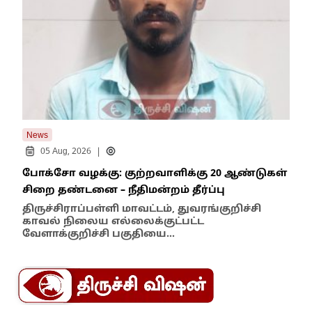
News
New
|
05 Aug, 2026
போக்சோ வழக்கு: குற்றவாளிக்கு 20 ஆண்டுகள்
எதி
சிறை தண்டனை – நீதிமன்றம் தீர்ப்பு
நில
எம்
திருச்சிராப்பள்ளி மாவட்டம், துவரங்குறிச்சி
காவல் நிலைய எல்லைக்குட்பட்ட
இந்
வேளாக்குறிச்சி பகுதியை…
மாந