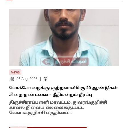
News
New
|
05 Aug, 2026
போக்சோ வழக்கு: குற்றவாளிக்கு 20 ஆண்டுகள்
எதி
சிறை தண்டனை – நீதிமன்றம் தீர்ப்பு
நில
எம்
திருச்சிராப்பள்ளி மாவட்டம், துவரங்குறிச்சி
காவல் நிலைய எல்லைக்குட்பட்ட
இந்
வேளாக்குறிச்சி பகுதியை…
மாந