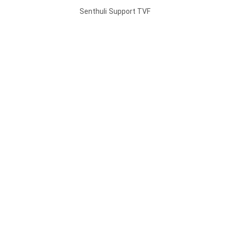
Senthuli
Support TVF