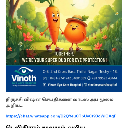
திருச்சி விஷன் செய்திகளை வாட்ஸ் அப் மூலம்
அறிய…
https://chat.whatsapp.com/D2QYeuCTbUyCt93oWlOAgF