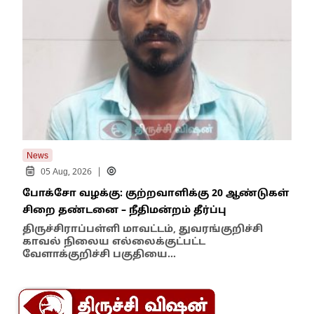
News
New
|
05 Aug, 2026
போக்சோ வழக்கு: குற்றவாளிக்கு 20 ஆண்டுகள்
எதி
சிறை தண்டனை – நீதிமன்றம் தீர்ப்பு
நில
எம்
திருச்சிராப்பள்ளி மாவட்டம், துவரங்குறிச்சி
காவல் நிலைய எல்லைக்குட்பட்ட
இந்
வேளாக்குறிச்சி பகுதியை…
மாந