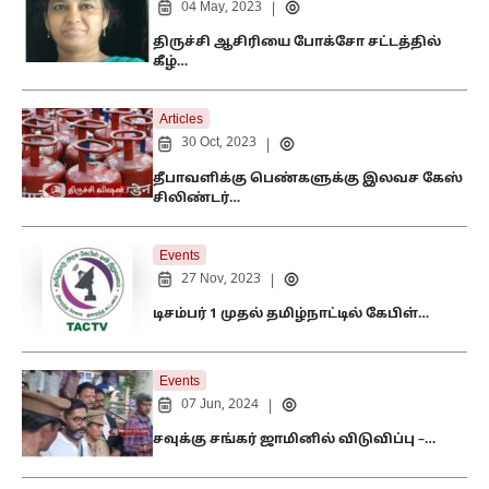
04 May, 2023
|
திருச்சி ஆசிரியை போக்சோ சட்டத்தில்
கீழ்…
Articles
30 Oct, 2023
|
தீபாவளிக்கு பெண்களுக்கு இலவச கேஸ்
சிலிண்டர்…
Events
27 Nov, 2023
|
டிசம்பர் 1 முதல் தமிழ்நாட்டில் கேபிள்…
Events
07 Jun, 2024
|
சவுக்கு சங்கர் ஜாமினில் விடுவிப்பு –…