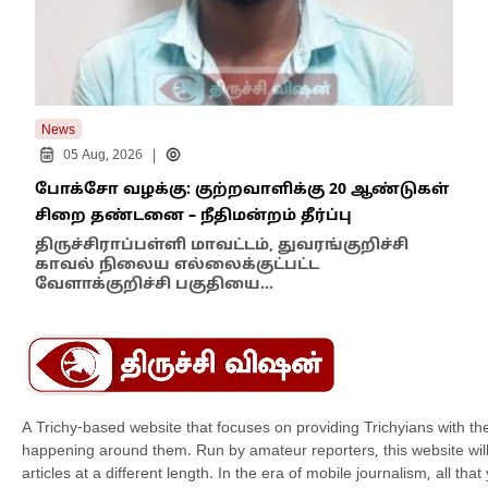
News
New
|
05 Aug, 2026
போக்சோ வழக்கு: குற்றவாளிக்கு 20 ஆண்டுகள்
எதி
சிறை தண்டனை – நீதிமன்றம் தீர்ப்பு
நில
எம்
திருச்சிராப்பள்ளி மாவட்டம், துவரங்குறிச்சி
காவல் நிலைய எல்லைக்குட்பட்ட
இந்
வேளாக்குறிச்சி பகுதியை…
மாந
A Trichy-based website that focuses on providing Trichyians with th
happening around them. Run by amateur reporters, this website will t
articles at a different length. In the era of mobile journalism, all th