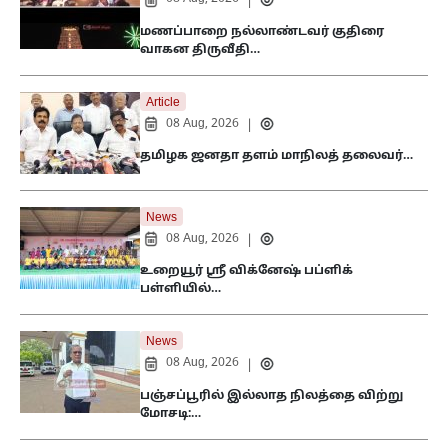
|
மணப்பாறை நல்லாண்டவர் குதிரை
வாகன திருவீதி…
Article
08 Aug, 2026
|
தமிழக ஜனதா தளம் மாநிலத் தலைவர்…
News
08 Aug, 2026
|
உறையூர் ஸ்ரீ விக்னேஷ் பப்ளிக்
பள்ளியில்…
News
08 Aug, 2026
|
பஞ்சப்பூரில் இல்லாத நிலத்தை விற்று
மோசடி:…