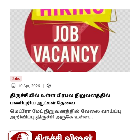
Jobs
Tren
|
10 Apr, 2026
1
திருச்சியில் உள்ள பிரபல நிறுவனத்தில்
பிர
பணிபுரிய ஆட்கள் தேவை
Job
மெட்ரோ மேட் நிறுவனத்தில் வேலை வாய்ப்பு
அறிவிப்பு.திருச்சி அருகே உள்ள…