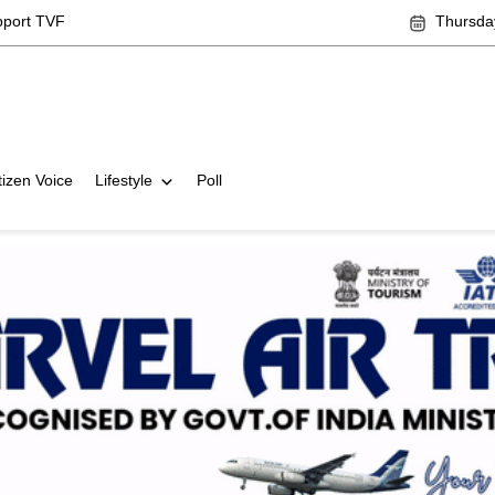
pport TVF
Thursda
tizen Voice
Lifestyle
Poll