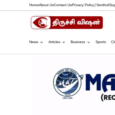
Home
About Us
Contact Us
Privacy Policy
|
Senthuli
Su
News
Articles
Business
Sports
Ci