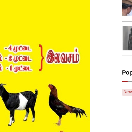
Pop
New