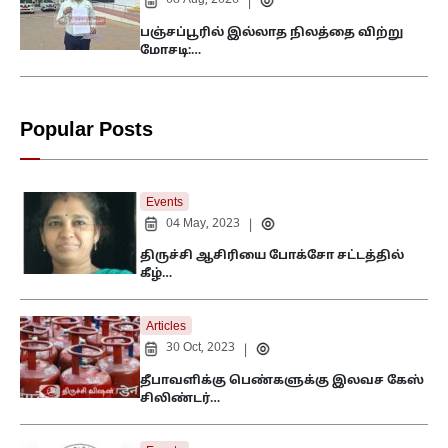
08 Aug, 2026
|
பஞ்சப்பூரில் இல்லாத நிலத்தை விற்று
மோசடி:…
Popular Posts
Events
04 May, 2023
|
திருச்சி ஆசிரியை போக்சோ சட்டத்தில்
கீழ்…
Articles
30 Oct, 2023
|
தீபாவளிக்கு பெண்களுக்கு இலவச கேஸ்
சிலிண்டர்…