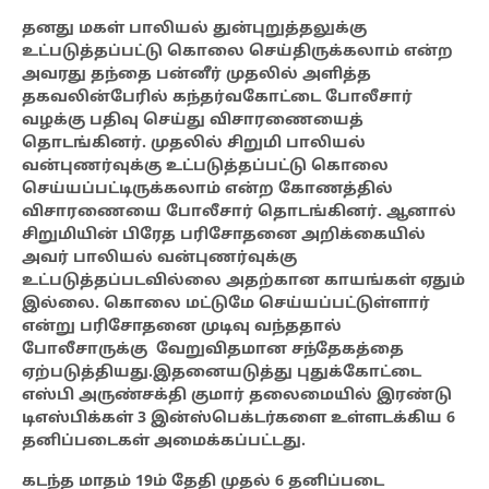
தனது
மகள் பாலியல் துன்புறுத்தலுக்கு
உட்படுத்தப்பட்டு கொலை செய்திருக்கலாம் என்ற
அவரது தந்தை பன்னீர் முதலில் அளித்த
தகவலின்பேரில் கந்தர்வகோட்டை போலீசார்
வழக்கு பதிவு செய்து விசாரணையைத்
தொடங்கினர். முதலில் சிறுமி பாலியல்
வன்புணர்வுக்கு உட்படுத்தப்பட்டு கொலை
செய்யப்பட்டிருக்கலாம் என்ற கோணத்தில்
விசாரணையை போலீசார் தொடங்கினர்.
ஆனால்
சிறுமியின் பிரேத பரிசோதனை அறிக்கையில்
அவர் பாலியல் வன்புணர்வுக்கு
உட்படுத்தப்படவில்லை‌ அதற்கான காயங்கள் ஏதும்
இல்லை. கொலை மட்டுமே செய்யப்பட்டுள்ளார்
என்று பரிசோதனை முடிவு வந்ததால்
போலீசாருக்கு வேறுவிதமான சந்தேகத்தை
ஏற்படுத்தியது.இதனையடுத்து புதுக்கோட்டை
எஸ்பி அருண்சக்தி குமார் தலைமையில் இரண்டு
டிஎஸ்பிக்கள் 3 இன்ஸ்பெக்டர்களை உள்ளடக்கிய 6
தனிப்படைகள் அமைக்கப்பட்டது.
கடந்த மாதம் 19ம் தேதி முதல் 6 தனிப்படை