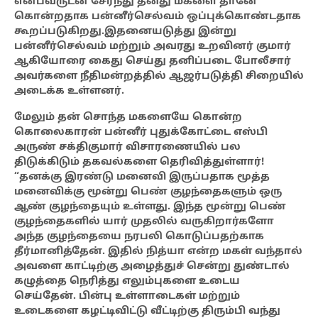
என்பவருடன் சேர்ந்து தனது மகளை தானே
கொன்றதாக பன்னீர்செல்வம் ஒப்புக்கொண்டதாக
கூறப்படுகிறது.இதனையடுத்து இன்று
பன்னீர்செல்வம் மற்றும் அவரது உறவினர் குமார்
ஆகியோரை கைது செய்து தனிப்படை போலீசார்
அவர்களை நீதிமன்றத்தில் ஆஜர்படுத்தி
சிறையில்
அடைக்க உள்ளனர்.
மேலும் தன் சொந்த மகளையே கொன்ற
கொலைகாரன் பன்னீர் புதுக்கோட்டை எஸ்பி
அருண் சக்திகுமார் விசாரணையில் பல
திடுக்கிடும் தகவல்களை தெரிவித்துள்ளார்
!
“தனக்கு இரண்டு மனைவி இருப்பதாக மூத்த
மனைவிக்கு மூன்று பெண் குழந்தைகளும் ஒரு
ஆண் குழந்தையும் உள்ளது. இந்த மூன்று பெண்
குழந்தைகளில் யார் முதலில் வருகிறார்களோ
அந்த குழந்தையை நரபலி கொடுப்பதற்காக
தீர்மானித்தேன். இதில் நித்யா என்ற மகள் வந்தால்
அவளை காட்டிற்கு அழைத்துச் சென்று துண்டால்
கழுத்தை நெரித்து எலும்புகளை உடைய
செய்தேன். பின்பு உள்ளாடைகள் மற்றும்
உடைகளை கழட்டிவிட்டு வீட்டிற்கு திரும்பி வந்து