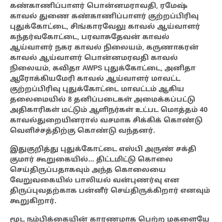
கண்காணிப்பாளர் பொன்னமராவதி, ரமேஷ்
காவல் துணை கண்காணிப்பாளர் குற்றப்பிரிவு
புதுக்கோட்டை, சிங்காரவேலு காவல் ஆய்வாளர்
கந்தர்வகோட்டை, பரவாசுதேவன் காவல்
ஆய்வாளர் நகர காவல் நிலையம், கருணாகரன்
காவல் ஆய்வாளர் பொன்னமரவதி காவல்
நிலையம், கவிதா AWPS புதுக்கோட்டை, அனிதா
ஆரோக்கியமேரி காவல் ஆய்வாளர் மாவட்ட
குற்றப்பிரிவு புதுக்கோட்டை மாவட்டம் ஆகிய
தலைமையில் 8 தனிப்படைகள் அமைக்கப்பட்டு
அதிகாரிகள் மட்டும் ஆளிநர்கள் உட்பட மொத்தம் 40
காவல்துறையினரால் வசமாக சிக்கிக் கொண்டு
வெளிச்சத்திற்கு கொண்டு வந்தனர்.
இதுகுறித்து
புதுக்கோட்டை எஸ்பி அருண் சக்தி
குமார் கூறுகையில்… திட்டமிட்டு கொலை
செய்திருப்பதாகவும் அந்த கொலையை
வேறுவகையில் பாலியல் வன்புணர்வு என
திருப்புவதற்காக பன்னீர் செய்திருக்கிறார்
எனவும்
கூறுகிறார்.
மூட நம்பிக்கையின் காரணமாக பெற்ற மகளையே