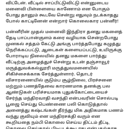
விட்டேன். வீட்டில் சாப்பிட்டுவிட்டு என்னுடைய
மனைவி பிள்ளையை காணோம் என போகும்
போது தானும் கூடவே சென்று எதுவும் நடக்காதது
போல் காட்டினேன்
என்றார் கொலைகார பன்னீர்!
பன்னீரின்
முதல் மனைவி இந்திரா தனது மகளைத்
தேடி பாப்பான்குளம் கரை வழியாக சென்றபோது
முனகல் சத்தம் கேட்டு அங்கு பார்த்தபோது கழுத்து
நெரிக்கப்பட்டு, ஆடைகள் களையப்பட்டு, உயிருக்கு
போராடிய நிலையில் தனது மகளை பார்த்து
வீட்டிற்கு அழைத்துச் சென்று உடன் தஞ்சாவூர்
மருத்துவக்கல்லூரி மருத்துவமனையில்
சிகிச்சைக்காக சேர்த்துள்ளார். தொடர்
விசாரணையில் குடும்ப சூழ்நிலை, பிரச்சனை
மற்றும் பணத்தேவை காரணமாக தனக்கு பல
ஆண்டுகள் பரிச்சயமாக புதுக்கோட்டையைச்
சேர்ந்த மந்திரவாதி வசந்தி என்பவரின் சொல்படி
பூஜை செய்து பெண்ணை பலி கொடுத்தால்
அனைத்து கஷ்டங்கள் தீர்ந்து மிக அதிகமாக பணம்
வந்து குவியும் என மந்திரசக்தி வரும் என
கூறியதை நம்பி கொலை செய்ய திட்டம் தீட்டி,
கொலை செய்தால் பிடிபடக்கூடாது என்பதற்காக