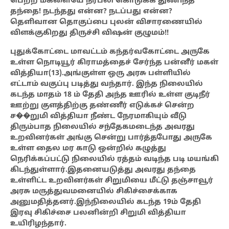
பெற்ற மகளையே
நரபலி கொடுக்க துணிந்த
தந்தை! நடந்தது என்ன? நடப்பது என்ன?
தெளிவான தொகுப்பை புலன் விசாரணையில்
விளக்குகிறது திருச்சி விஷன் குழுமம்!!
புதுக்கோட்டை மாவட்டம்
கந்தர்வகோட்டை அருகே
உள்ள நொடியூர் கிராமத்தைச் சேர்ந்த பன்னீர் மகள்
வித்தியா(13).அங்குள்ள ஒரு அரசு பள்ளியில்
எட்டாம் வகுப்பு படித்து வந்தார். இந்த நிலையில்
கடந்த மாதம் 18 ம் தேதி அந்த ஊரில் உள்ள குடிநீர்
ஊற்று குளத்திற்கு தண்ணீர் எடுக்கச் சென்ற
ச��றுமி வித்தியா நீண்ட நேரமாகியும் வீடு
திரும்பாத நிலையில் சந்தேகமடைந்த அவரது
உறவினர்கள்
அங்கு சென்று பார்த்தபோது அருகே
உள்ள தைல மர காடு ஒன்றில் கழுத்து
நெரிக்கப்பட்டு நிலையில் ரத்தம் வடிந்த படி மயங்கி
கிடந்துள்ளார்.இதனையடுத்து
அவரது தந்தை
உள்ளிட்ட உறவினர்கள் சிறுமியை மீட்டு தஞ்சாவூர்
அரசு மருத்துவமனையில் சிகிச்சைக்காக
அனுமதித்தனர்.இந்நிலையில் கடந்த 19ம் தேதி
இரவு சிகிச்சை பலனின்றி சிறுமி வித்தியா
உயிரிழந்தார்.