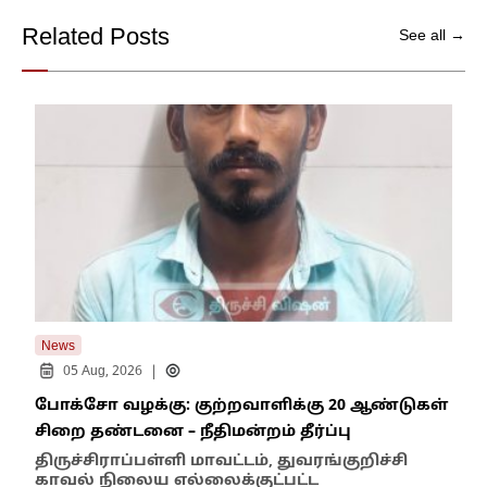
Related Posts
See all →
News
New
|
05 Aug, 2026
போக்சோ வழக்கு: குற்றவாளிக்கு 20 ஆண்டுகள்
எதி
சிறை தண்டனை – நீதிமன்றம் தீர்ப்பு
நில
எம்
திருச்சிராப்பள்ளி மாவட்டம், துவரங்குறிச்சி
காவல் நிலைய எல்லைக்குட்பட்ட