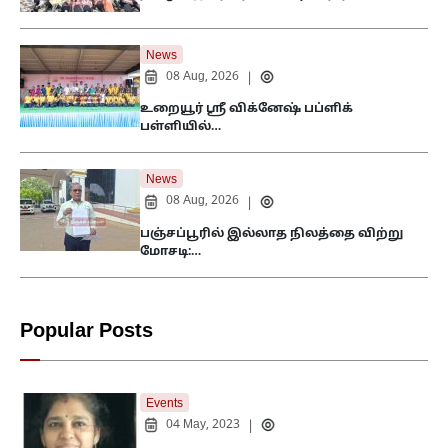
News
08 Aug, 2026
|
உறையூர் ஸ்ரீ விக்னேஷ் பப்ளிக்
பள்ளியில்…
News
08 Aug, 2026
|
பஞ்சப்பூரில் இல்லாத நிலத்தை விற்று
மோசடி:…
Popular Posts
Events
04 May, 2023
|