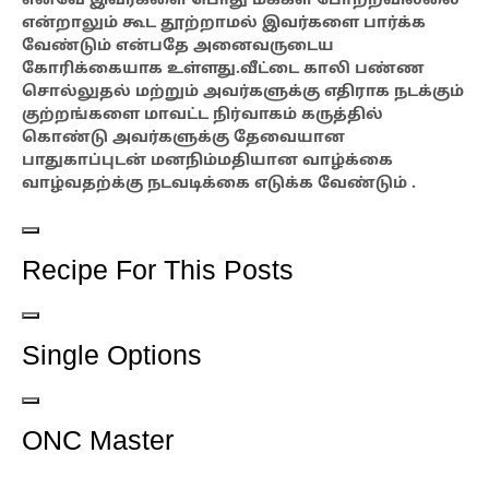
எனவே இவர்களை பொது மக்கள் போற்றவில்லை
என்றாலும் கூட தூற்றாமல் இவர்களை பார்க்க
வேண்டும் என்பதே அனைவருடைய
கோரிக்கையாக உள்ளது.
வீட்டை காலி பண்ண
சொல்லுதல் மற்றும் அவர்களுக்கு எதிராக நடக்கும்
குற்றங்களை மாவட்ட நிர்வாகம் கருத்தில்
கொண்டு அவர்களுக்கு தேவையான
பாதுகாப்புடன் மனநிம்மதியான வாழ்க்கை
வாழ்வதற்க்கு நடவடிக்கை எடுக்க வேண்டும் .
Toggle
Recipe For This Posts
panel:
Recipe
For
Toggle
This
Single Options
panel:
Posts
Single
Options
Toggle
ONC Master
panel:
ONC