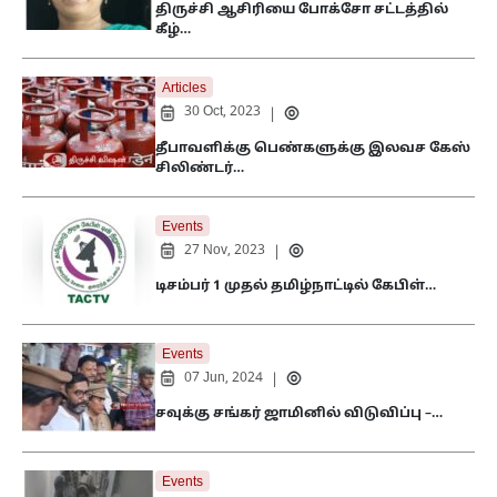
திருச்சி ஆசிரியை போக்சோ சட்டத்தில்
கீழ்…
Articles
30 Oct, 2023
|
தீபாவளிக்கு பெண்களுக்கு இலவச கேஸ்
சிலிண்டர்…
Events
27 Nov, 2023
|
டிசம்பர் 1 முதல் தமிழ்நாட்டில் கேபிள்…
Events
07 Jun, 2024
|
சவுக்கு சங்கர் ஜாமினில் விடுவிப்பு –…
Events