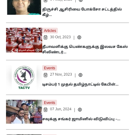
|
திருச்சி ஆசிரியை போக்சோ சட்டத்தில்
கீழ்…
Articles
30 Oct, 2023
|
தீபாவளிக்கு பெண்களுக்கு இலவச கேஸ்
சிலிண்டர்…
Events
27 Nov, 2023
|
டிசம்பர் 1 முதல் தமிழ்நாட்டில் கேபிள்…
Events
07 Jun, 2024
|
சவுக்கு சங்கர் ஜாமினில் விடுவிப்பு –…