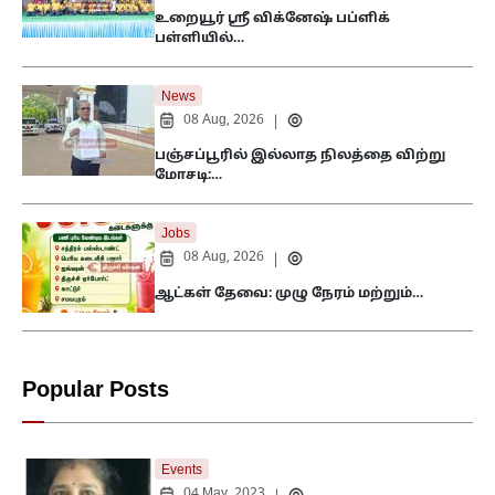
உறையூர் ஸ்ரீ விக்னேஷ் பப்ளிக்
பள்ளியில்…
News
08 Aug, 2026
|
பஞ்சப்பூரில் இல்லாத நிலத்தை விற்று
மோசடி:…
Jobs
08 Aug, 2026
|
ஆட்கள் தேவை: முழு நேரம் மற்றும்…
Popular Posts
Events
04 May, 2023