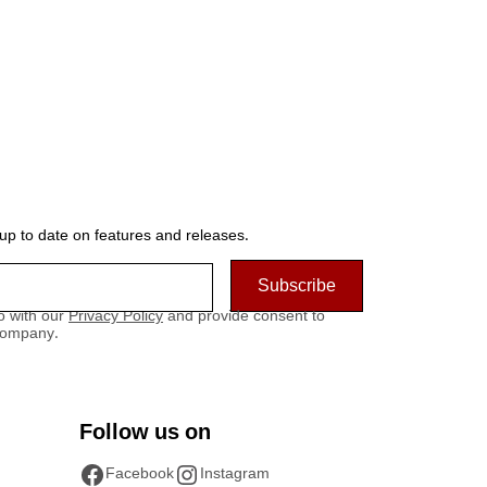
சென்னை சேலைய
 up to date on features and releases.
o with our
Privacy Policy
and provide consent to
company.
Follow us on
Facebook
Instagram