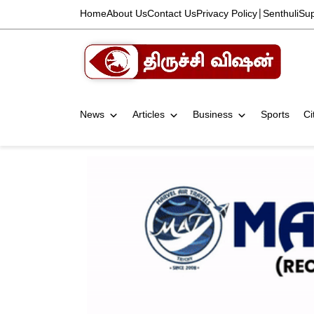
Home
About Us
Contact Us
Privacy Policy
|
Senthuli
Su
News
Articles
Business
Sports
Ci