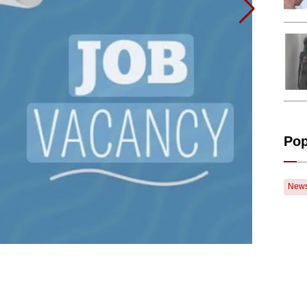
Pop
New