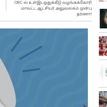
OBC-ல் உள்இடஒதுக்கீடு வழங்கக்கோரி
மாவட்ட ஆட்சியர் அலுவலகம் முன்பு
தர்ணா!