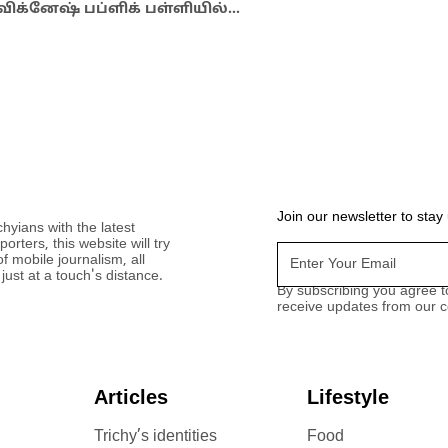
விக்னேஷ் பப்ளிக் பள்ளியில்…
Join our newsletter to stay
hyians with the latest
ters, this website will try
 of mobile journalism, all
 just at a touch's distance.
By subscribing you agree t
receive updates from our 
Articles
Lifestyle
Trichy’s identities
Food