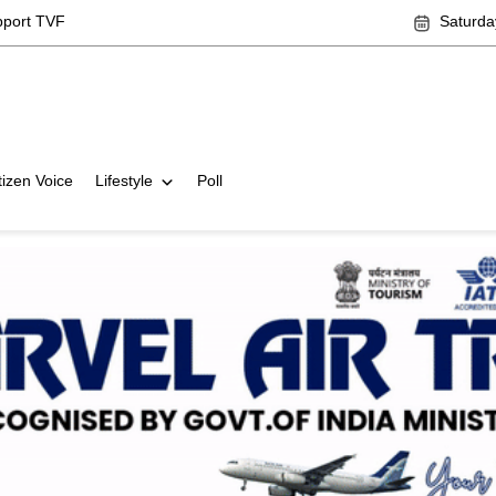
pport TVF
Saturda
tizen Voice
Lifestyle
Poll