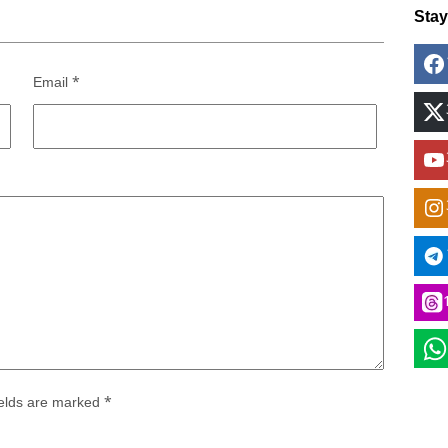
Sta
Email
*
ields are marked
*