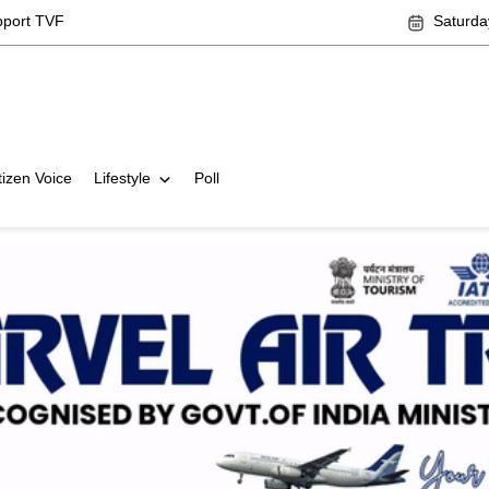
pport TVF
Saturda
tizen Voice
Lifestyle
Poll