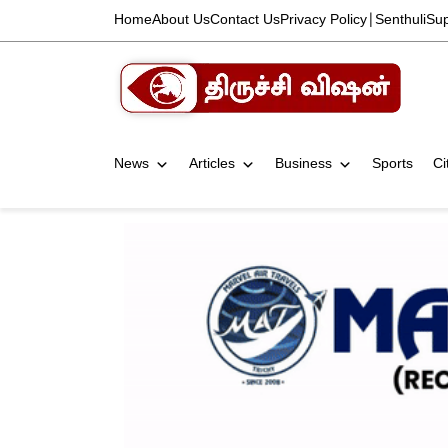
Home
About Us
Contact Us
Privacy Policy
|
Senthuli
Su
News
Articles
Business
Sports
Ci