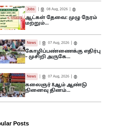
|
|
Jobs
08 Aug, 2026
ஆட்கள் தேவை: முழு நேரம்
மற்றும்…
|
|
News
07 Aug, 2026
கோழிப்பண்ணைக்கு எதிர்பு
– முசிறி அருகே…
|
|
News
07 Aug, 2026
கலைஞர் 8ஆம் ஆண்டு
நினைவு தினம்…
ular Posts