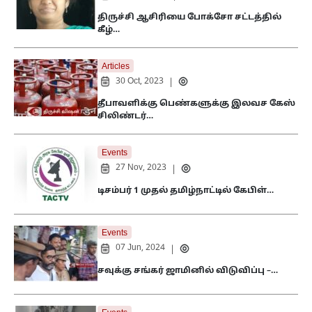
திருச்சி ஆசிரியை போக்சோ சட்டத்தில்
கீழ்…
Articles
30 Oct, 2023
|
தீபாவளிக்கு பெண்களுக்கு இலவச கேஸ்
சிலிண்டர்…
Events
27 Nov, 2023
|
டிசம்பர் 1 முதல் தமிழ்நாட்டில் கேபிள்…
Events
07 Jun, 2024
|
சவுக்கு சங்கர் ஜாமினில் விடுவிப்பு –…