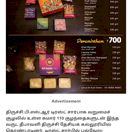
Advertisement
திருச்சி பி.எஸ்.ஆர் டிரஸ்ட் சார்பாக வறுமைச்
சூழலில் உள்ள சுமார் 110 குழந்தைகளுடன் இந்த
வருட தீபாவளி திருச்சி தேசியக் கல்லூரியில்
கொண்டாடினர். டிரஸ்ட் சார்பில் பல்வேறு