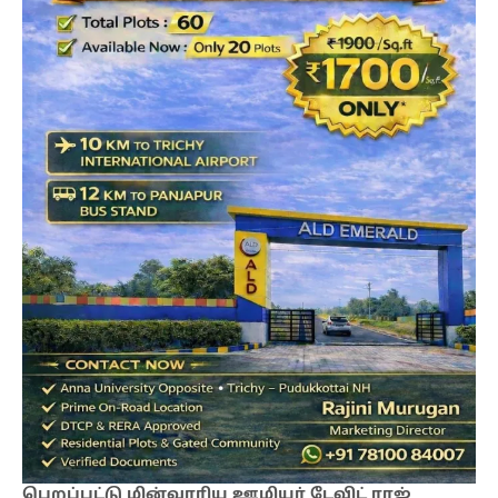
பெறப்பட்டு மின்வாரிய ஊழியர் டேவிட் ராஜ்