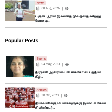
News
08 Aug, 2026
|
பஞ்சப்பூரில் இல்லாத நிலத்தை விற்று
மோசடி:…
Popular Posts
Events
04 May, 2023
|
திருச்சி ஆசிரியை போக்சோ சட்டத்தில்
கீழ்…
Articles
30 Oct, 2023
|
தீபாவளிக்கு பெண்களுக்கு இலவச கேஸ்
சிலிண்டர்…