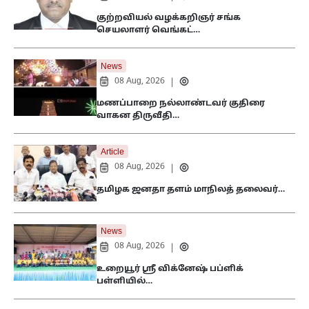
குற்றவியல் வழக்கறிஞர் சங்க
செயலாளர் வெங்கட்…
News
08 Aug, 2026
|
மணப்பாறை நல்லாண்டவர் குதிரை
வாகன திருவீதி…
Article
08 Aug, 2026
|
தமிழக ஜனதா தளம் மாநிலத் தலைவர்…
News
08 Aug, 2026
|
உறையூர் ஸ்ரீ விக்னேஷ் பப்ளிக்
பள்ளியில்…