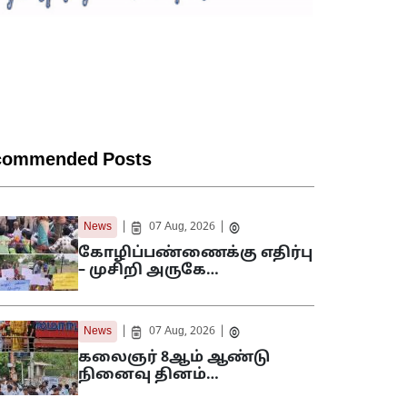
commended Posts
|
|
News
07 Aug, 2026
கோழிப்பண்ணைக்கு எதிர்பு
– முசிறி அருகே…
|
|
News
07 Aug, 2026
கலைஞர் 8ஆம் ஆண்டு
நினைவு தினம்…