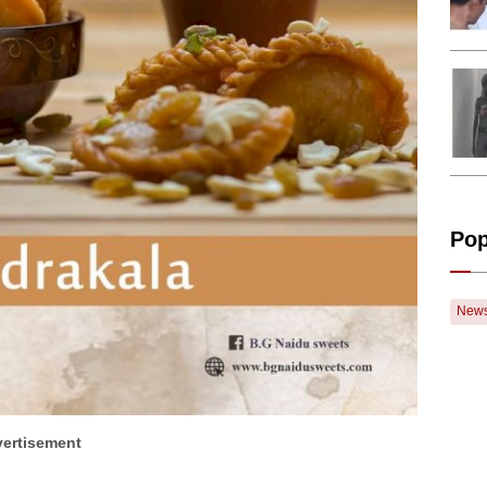
Pop
New
ertisement