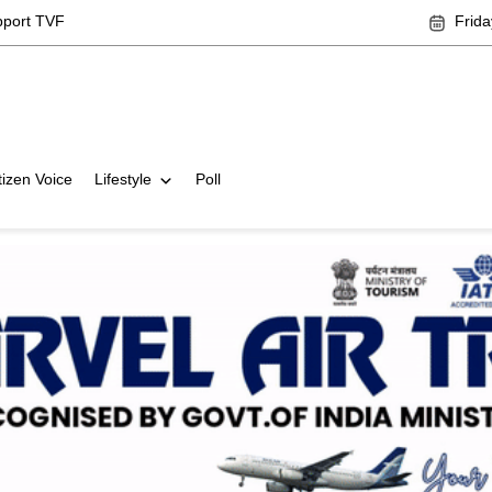
pport TVF
Frida
tizen Voice
Lifestyle
Poll