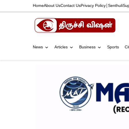
Home
About Us
Contact Us
Privacy Policy
|
Senthuli
Su
News
Articles
Business
Sports
Ci