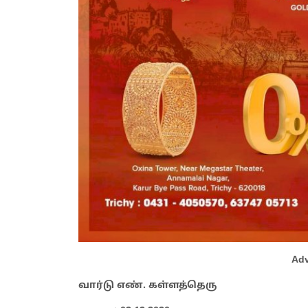
Adv
வார்டு எண். கள்ளத்தெரு