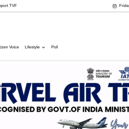
pport TVF
Frida
tizen Voice
Lifestyle
Poll