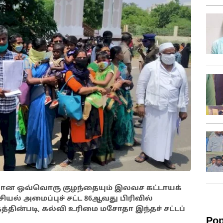
லான ஒவ்வொரு குழந்தையும் இலவச கட்டாயக்
ியல் அமைப்புச் சட்ட 86ஆவது பிரிவில்
ுத்தத்தின்படி, கல்வி உரிமை மசோதா இந்தச் சட்டப்
Pop