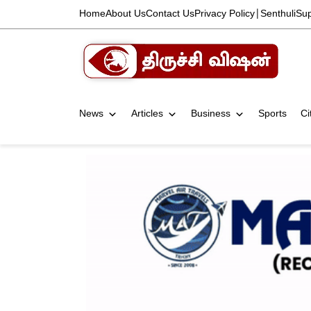
Home
About Us
Contact Us
Privacy Policy
|
Senthuli
Su
News
Articles
Business
Sports
Ci