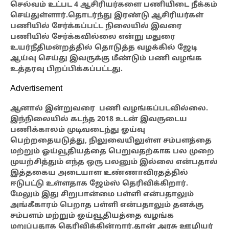
செல்வம் உட்பட 4 ஆசிரியர்களை பணியிடை நீக்கம்
செய்துள்ளார்.தொடர்ந்து இரண்டு ஆசிரியர்கள்
பணியில் சேர்க்கப்பட்ட நிலையில் இவரை
பணியில் சேர்க்கவில்லை என்று மதுரை
உயர்நீதிமன்றத்தில் தொடுத்த வழக்கில் ஜேடி
ஆய்வு செய்து இவருக்கு மீண்டும் பணி வழங்க
உத்தரவு பிறப்பிக்கப்பட்டது.
Advertisement
ஆனால் இன்றுவரை பணி வழங்கப்படவில்லை.
இந்நிலையில் கடந்த 2018 உடன் இவருடைய
பணிக்காலம் முடிவடைந்து ஓய்வு
பெற்றதையடுத்து, நிலுவையிலுள்ள சம்பளத்தை
மற்றும் ஓய்வூதியத்தை பெறுவதற்காக பல முறை
முயற்சித்தும் எந்த ஒரு பலனும் இல்லை என்பதால்
இத்தகைய அடையாள உண்ணாவிரதத்தில்
ஈடுபட்டு உள்ளதாக ஜேம்ஸ் தெரிவிக்கிறார்.
மேலும் இது சிறுபான்மை பள்ளி என்பதாலும்
அங்கீகாரம் பெறாத பள்ளி என்பதாலும் தனக்கு
சம்பளம் மற்றும் ஓய்வூதியத்தை வழங்க
மறுப்பதாக தெரிவிக்கின்றார்.தான் அரசு ஊழியர்