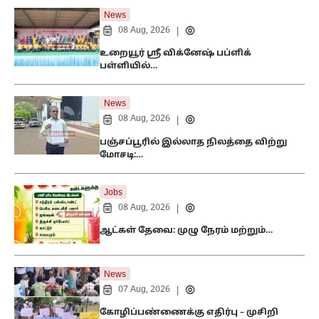
News
08 Aug, 2026
|
உறையூர் ஸ்ரீ விக்னேஷ் பப்ளிக்
பள்ளியில்…
News
08 Aug, 2026
|
பஞ்சப்பூரில் இல்லாத நிலத்தை விற்று
மோசடி:…
Jobs
08 Aug, 2026
|
ஆட்கள் தேவை: முழு நேரம் மற்றும்…
News
07 Aug, 2026
|
கோழிப்பண்ணைக்கு எதிர்பு – முசிறி