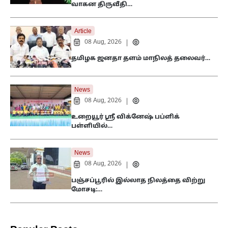
வாகன திருவீதி…
Article
08 Aug, 2026
|
தமிழக ஜனதா தளம் மாநிலத் தலைவர்…
News
08 Aug, 2026
|
உறையூர் ஸ்ரீ விக்னேஷ் பப்ளிக்
பள்ளியில்…
News
08 Aug, 2026
|
பஞ்சப்பூரில் இல்லாத நிலத்தை விற்று
மோசடி:…