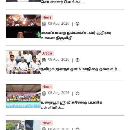
செயலாளர் வெங்கட்…
News
08 Aug, 2026
|
மணப்பாறை நல்லாண்டவர் குதிரை
வாகன திருவீதி…
Article
08 Aug, 2026
|
தமிழக ஜனதா தளம் மாநிலத் தலைவர்…
News
08 Aug, 2026
|
உறையூர் ஸ்ரீ விக்னேஷ் பப்ளிக்
பள்ளியில்…
News
08 Aug, 2026