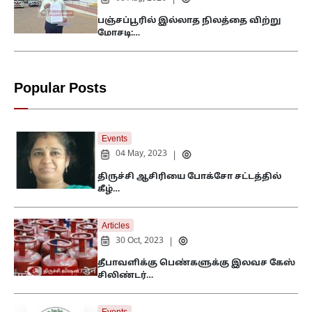
|
பஞ்சப்பூரில் இல்லாத நிலத்தை விற்று
மோசடி:…
Popular Posts
Events
04 May, 2023
|
திருச்சி ஆசிரியை போக்சோ சட்டத்தில்
கீழ்…
Articles
30 Oct, 2023
|
தீபாவளிக்கு பெண்களுக்கு இலவச கேஸ்
சிலிண்டர்…