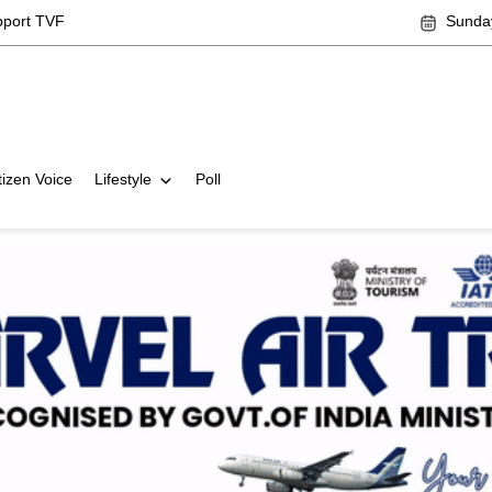
pport TVF
Sunday
tizen Voice
Lifestyle
Poll