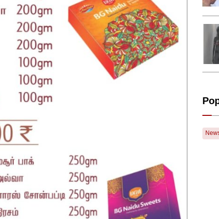
Pop
New