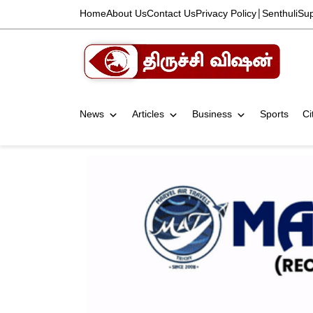
Home
About Us
Contact Us
Privacy Policy
|
Senthuli
Su
News
Articles
Business
Sports
Ci