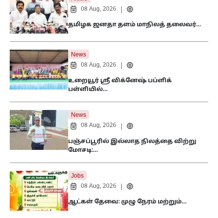
08 Aug, 2026
|
தமிழக ஜனதா தளம் மாநிலத் தலைவர்…
News
08 Aug, 2026
|
உறையூர் ஸ்ரீ விக்னேஷ் பப்ளிக்
பள்ளியில்…
News
08 Aug, 2026
|
பஞ்சப்பூரில் இல்லாத நிலத்தை விற்று
மோசடி:…
Jobs
08 Aug, 2026
|
ஆட்கள் தேவை: முழு நேரம் மற்றும்…