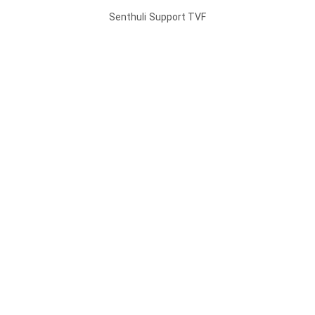
Senthuli
Support TVF