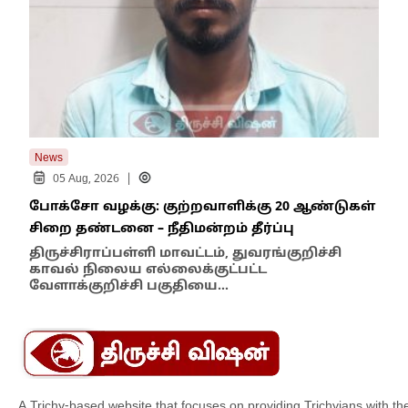
News
New
|
05 Aug, 2026
போக்சோ வழக்கு: குற்றவாளிக்கு 20 ஆண்டுகள்
எதி
சிறை தண்டனை – நீதிமன்றம் தீர்ப்பு
நில
எம்
திருச்சிராப்பள்ளி மாவட்டம், துவரங்குறிச்சி
காவல் நிலைய எல்லைக்குட்பட்ட
இந்
வேளாக்குறிச்சி பகுதியை…
மாந
A Trichy-based website that focuses on providing Trichyians with th