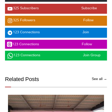
325 Subscribers
Subscribe
325 Followers
Follow
123 Connections
Join
123 Connections
Follow
123 Connections
Join Group
Related Posts
See all →