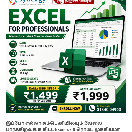
இப்போ எல்லா கம்பெனியிலயும் வேலை
பார்க்கிறவங்க கிட்ட Excel skill ரொம்ப முக்கியமா