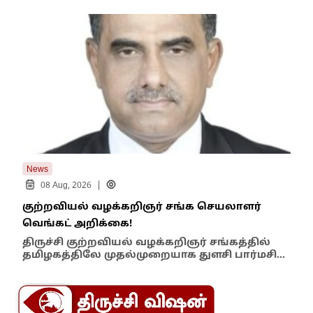
News
New
|
08 Aug, 2026
குற்றவியல் வழக்கறிஞர் சங்க செயலாளர்
உறை
வெங்கட் அறிக்கை!
ஆம்
திருச்சி குற்றவியல் வழக்கறிஞர் சங்கத்தில்
பள்
தமிழகத்திலே முதல்முறையாக துளசி பார்மசி…
விக