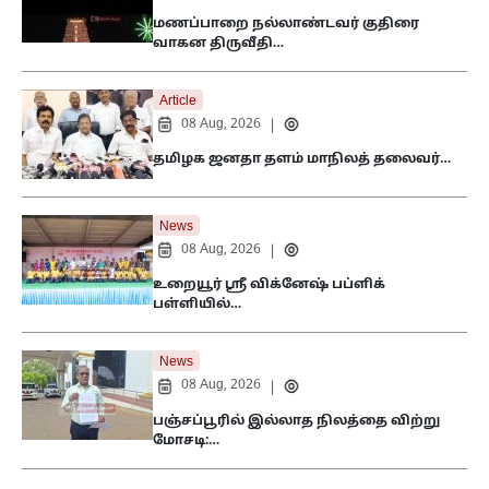
மணப்பாறை நல்லாண்டவர் குதிரை
வாகன திருவீதி…
Article
08 Aug, 2026
|
தமிழக ஜனதா தளம் மாநிலத் தலைவர்…
News
08 Aug, 2026
|
உறையூர் ஸ்ரீ விக்னேஷ் பப்ளிக்
பள்ளியில்…
News
08 Aug, 2026
|
பஞ்சப்பூரில் இல்லாத நிலத்தை விற்று
மோசடி:…