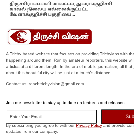
எம்
திருச்சிராப்பள்ளி மாவட்டம், துவரங்குறிச்சி
காவல் நிலைய எல்லைக்குட்பட்ட
இந்
வேளாக்குறிச்சி பகுதியை…
மாந
A Trichy-based website that focuses on providing Trichyians with th
happening around them. Run by amateur reporters, this website will t
articles at a different length. In the era of mobile journalism, all th
about this beautiful city will be just at a touch's distance.
Contact us:
reachtrichyvision@gmail.com
Join our newsletter to stay up to date on features and releases.
By subscribing you agree to with our
Privacy Policy
and provide con
updates from our company.