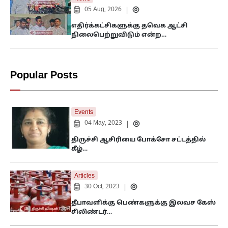
05 Aug, 2026
|
எதிர்க்கட்சிகளுக்கு தவெக ஆட்சி
நிலைபெற்றுவிடும் என்ற…
Popular Posts
Events
04 May, 2023
|
திருச்சி ஆசிரியை போக்சோ சட்டத்தில்
கீழ்…
Articles
30 Oct, 2023
|
தீபாவளிக்கு பெண்களுக்கு இலவச கேஸ்
சிலிண்டர்…