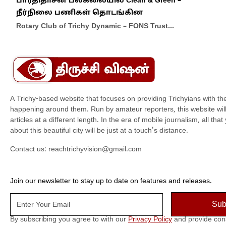
பாரதிதாசன் பல்கலையில் Clean & Green –
பெர
நீர்நிலை பணிகள் தொடங்கின
நி
Rotary Club of Trichy Dynamic – FONS Trust…
பெர
மக்
A Trichy-based website that focuses on providing Trichyians with th
happening around them. Run by amateur reporters, this website will t
articles at a different length. In the era of mobile journalism, all th
about this beautiful city will be just at a touch's distance.
Contact us:
reachtrichyvision@gmail.com
Join our newsletter to stay up to date on features and releases.
By subscribing you agree to with our
Privacy Policy
and provide con