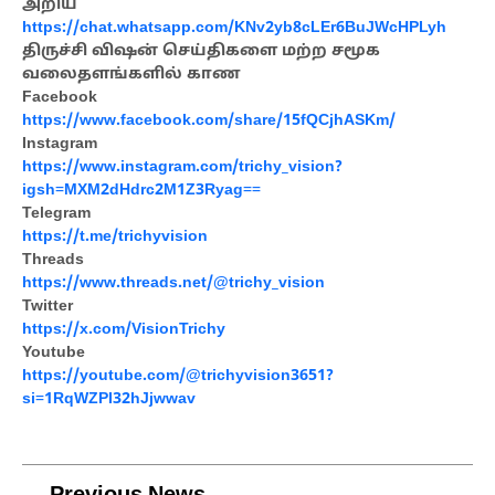
அறிய
https://chat.whatsapp.com/KNv2yb8cLEr6BuJWcHPLyh
திருச்சி விஷன் செய்திகளை மற்ற சமூக
வலைதளங்களில் காண
Facebook
https://www.facebook.com/share/15fQCjhASKm/
Instagram
https://www.instagram.com/trichy_vision?
igsh=MXM2dHdrc2M1Z3Ryag==
Telegram
https://t.me/trichyvision
Threads
https://www.threads.net/@trichy_vision
Twitter
https://x.com/VisionTrichy
Youtube
https://youtube.com/@trichyvision3651?
si=1RqWZPI32hJjwwav