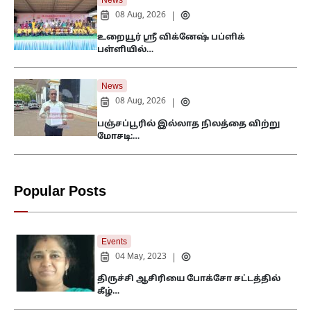
News
08 Aug, 2026
|
உறையூர் ஸ்ரீ விக்னேஷ் பப்ளிக்
பள்ளியில்…
News
08 Aug, 2026
|
பஞ்சப்பூரில் இல்லாத நிலத்தை விற்று
மோசடி:…
Popular Posts
Events
04 May, 2023
|
திருச்சி ஆசிரியை போக்சோ சட்டத்தில்
கீழ்…