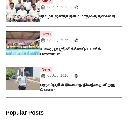
Article
08 Aug, 2026
|
தமிழக ஜனதா தளம் மாநிலத் தலைவர்…
News
08 Aug, 2026
|
உறையூர் ஸ்ரீ விக்னேஷ் பப்ளிக்
பள்ளியில்…
News
08 Aug, 2026
|
பஞ்சப்பூரில் இல்லாத நிலத்தை விற்று
மோசடி:…
Popular Posts