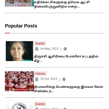
எதிர்க்கட்சிகளுக்கு தவெக ஆட்சி
நிலைபெற்றுவிடும் என்ற…
Popular Posts
Events
04 May, 2023
|
திருச்சி ஆசிரியை போக்சோ சட்டத்தில்
கீழ்…
Articles
30 Oct, 2023
|
தீபாவளிக்கு பெண்களுக்கு இலவச கேஸ்
சிலிண்டர்…
Events