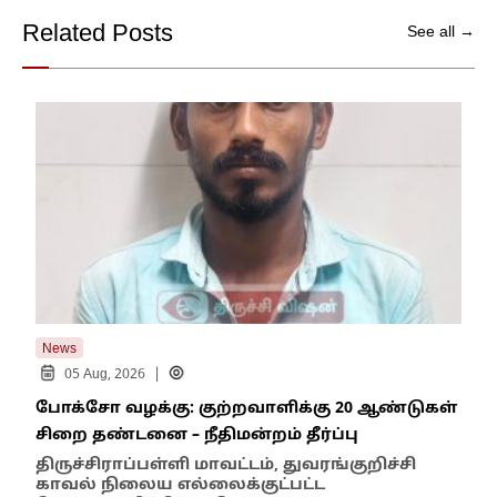
Related Posts
See all →
News
New
|
05 Aug, 2026
போக்சோ வழக்கு: குற்றவாளிக்கு 20 ஆண்டுகள்
எதி
சிறை தண்டனை – நீதிமன்றம் தீர்ப்பு
நில
எம்
திருச்சிராப்பள்ளி மாவட்டம், துவரங்குறிச்சி
காவல் நிலைய எல்லைக்குட்பட்ட
இந்