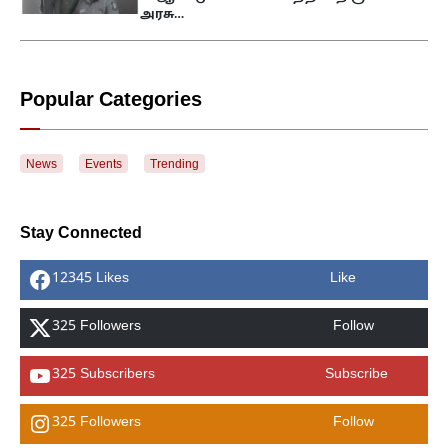
அரசு…
Popular Categories
News
Events
Trending
Stay Connected
12345 Likes
Like
325 Followers
Follow
325 Subscribers
Subscribe
325 Followers
Follow