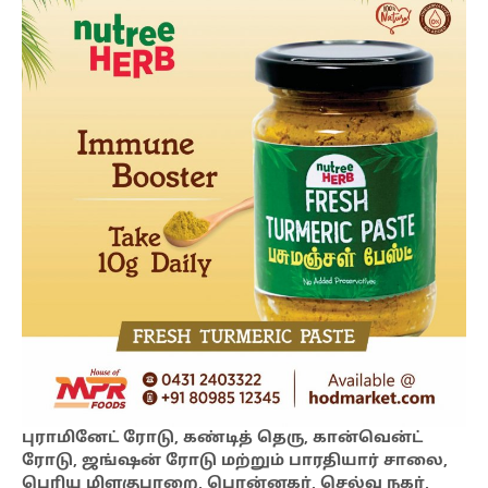
புராமினேட் ரோடு, கண்டித் தெரு, கான்வென்ட்
ரோடு, ஜங்ஷன் ரோடு மற்றும் பாரதியார் சாலை,
பெரிய மிளகுபாறை, பொன்னகர், செல்வ நகர்,