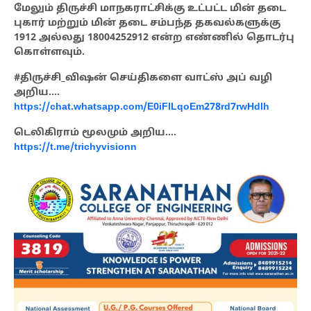
மேலும் திருச்சி மாநகராட்சிக்கு உட்பட்ட மின் தடை
புகார் மற்றும் மின் தடை சம்பந்த தகவல்களுக்கு
1912 அல்லது 18004252912 என்ற எண்ணில் தொடர்பு
கொள்ளவும்.
#திருச்சி_விஷன் செய்திகளை வாட்ஸ் அப் வழி
அறிய….
https://chat.whatsapp.com/E0iFlLqoEm278rd7rwHdlh
டெலிகிராம் மூலமும் அறிய….
https://t.me/trichyvisionn