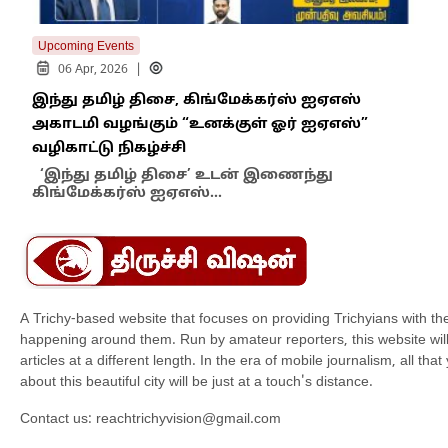
Upcoming Events
Upco
|
06 Apr, 2026
0
இந்து தமிழ் திசை, கிங்மேக்கர்ஸ் ஐஏஎஸ்
சோல
அகாடமி வழங்கும் “உனக்குள் ஓர் ஐஏஎஸ்”
கட்
வழிகாட்டு நிகழ்ச்சி
மகள
நிற
‘இந்து தமிழ் திசை’ உடன் இணைந்து
கிங்மேக்கர்ஸ் ஐஏஎஸ்…
A Trichy-based website that focuses on providing Trichyians with th
happening around them. Run by amateur reporters, this website will t
articles at a different length. In the era of mobile journalism, all th
about this beautiful city will be just at a touch's distance.
Contact us:
reachtrichyvision@gmail.com