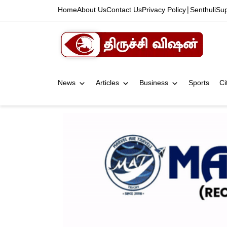
Home
About Us
Contact Us
Privacy Policy
|
Senthuli
Su
News
Articles
Business
Sports
Ci