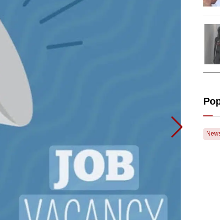
Pop
New