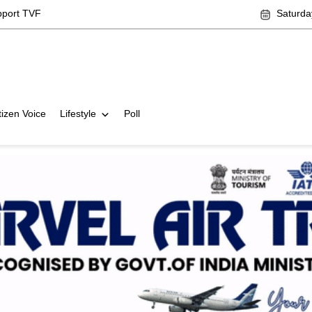
pport TVF
Saturda
tizen Voice
Lifestyle
Poll