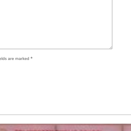
ields are marked
*