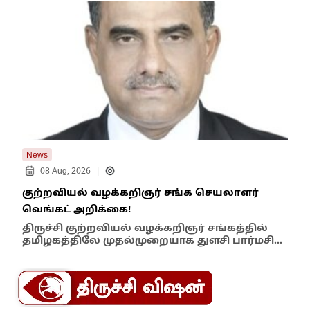
News
New
|
08 Aug, 2026
குற்றவியல் வழக்கறிஞர் சங்க செயலாளர்
உறை
வெங்கட் அறிக்கை!
ஆம்
திருச்சி குற்றவியல் வழக்கறிஞர் சங்கத்தில்
பள்
தமிழகத்திலே முதல்முறையாக துளசி பார்மசி…
விக