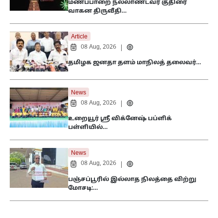
மணப்பாறை நல்லாண்டவர் குதிரை
வாகன திருவீதி…
Article
08 Aug, 2026
|
தமிழக ஜனதா தளம் மாநிலத் தலைவர்…
News
08 Aug, 2026
|
உறையூர் ஸ்ரீ விக்னேஷ் பப்ளிக்
பள்ளியில்…
News
08 Aug, 2026
|
பஞ்சப்பூரில் இல்லாத நிலத்தை விற்று
மோசடி:…