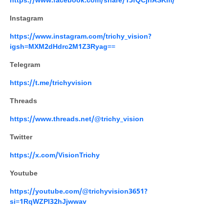
https://www.facebook.com/share/15fQCjhASKm/
Instagram
https://www.instagram.com/trichy_vision?
igsh=MXM2dHdrc2M1Z3Ryag==
Telegram
https://t.me/trichyvision
Threads
https://www.threads.net/@trichy_vision
Twitter
https://x.com/VisionTrichy
Youtube
https://youtube.com/@trichyvision3651?
si=1RqWZPI32hJjwwav