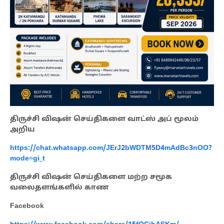
திருச்சி விஷன் செய்திகளை வாட்ஸ் அப் மூலம்
அறிய
https://chat.whatsapp.com/JErJ2bWDTM5D4mAdBc3nOO?
mode=gi_t
திருச்சி விஷன் செய்திகளை மற்ற சமூக
வலைதளங்களில் காண
Facebook