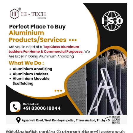
இந்நிகழ்வில் மாநில பேச்சாளர் சிவாஜி சண்முகம்