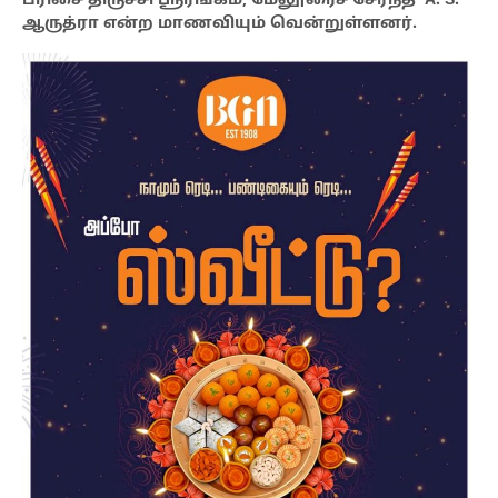
பரிசை திருச்சி ஸ்ரீரங்கம், மேலூரைச் சேர்ந்த A. S.
ஆருத்ரா என்ற மாணவியும் வென்றுள்ளனர்.