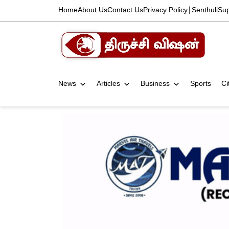
Home
About Us
Contact Us
Privacy Policy
|
Senthuli
Su
News
Articles
Business
Sports
Ci