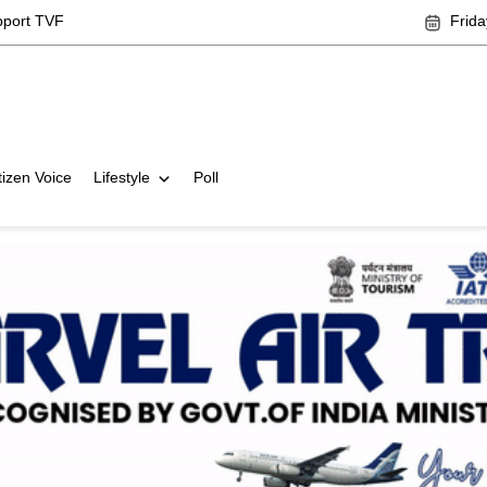
pport TVF
Frida
tizen Voice
Lifestyle
Poll