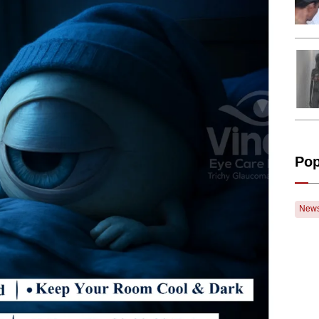
Pop
New